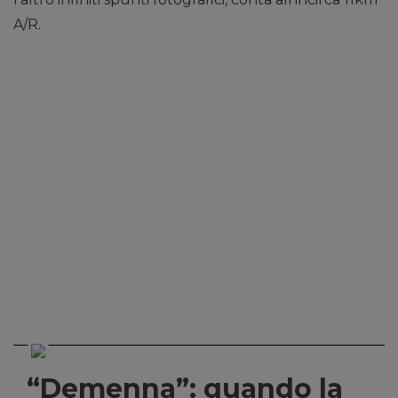
A/R.
“Demenna”: quando la