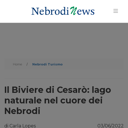
Home
/
Nebrodi Turismo
Il Biviere di Cesarò: lago
naturale nel cuore dei
Nebrodi
di Carla Lopes
03/06/2022