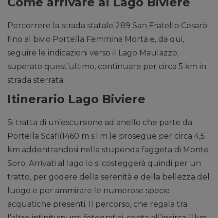
Come arrivare al Lago Biviere
Percorrere la strada statale 289 San Fratello Cesarò
fino al bivio Portella Femmina Morta e, da qui,
seguire le indicazioni verso il Lago Maulazzo;
superato quest’ultimo, continuare per circa 5 km in
strada sterrata.
Itinerario Lago Biviere
Si tratta di un’escursione ad anello che parte da
Portella Scafi(1460 m s.l.m.)e prosegue per circa 4,5
km addentrandosi nella stupenda faggeta di Monte
Soro. Arrivati al lago lo si costeggerà quindi per un
tratto, per godere della serenità e della bellezza del
luogo e per ammirare le numerose specie
acquatiche presenti. Il percorso, che regala tra
l’altro infiniti spunti fotografici, conta all’incirca 11km