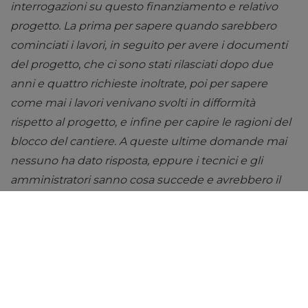
interrogazioni su questo finanziamento e relativo
progetto. La prima per sapere quando sarebbero
cominciati i lavori, in seguito per avere i documenti
del progetto
,
che ci sono stati rilasciati dopo due
anni e quattro richieste inoltrate, poi per sapere
come mai i lavori venivano svolti in difformità
rispetto al progetto, e infine per capire le ragioni del
blocco del cantiere. A queste ultime domande mai
nessuno ha dato risposta, eppure i tecnici e gli
amministratori sanno cosa succede e avrebbero il
dovere, prima ancora di dare conto alla minoranza, di
comunicare a quei cittadini che tanto amano perché
si interrompono i lavori per mesi, lasciando la gente
in mezzo a innumerevoli disagi nel disinteresse
assoluto. Forse si aspettano le piogge e l’inverno? Il
mistero continua”.