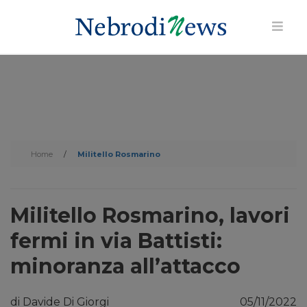
Home
/
Militello Rosmarino
Militello Rosmarino, lavori
fermi in via Battisti:
minoranza all’attacco
di Davide Di Giorgi
05/11/2022