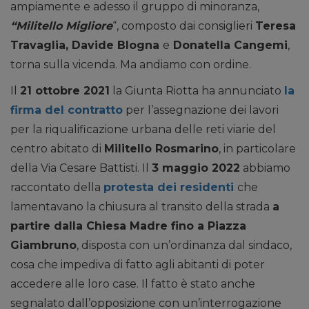
ampiamente e adesso il gruppo di minoranza,
“Militello Migliore
“, composto dai consiglieri
Teresa
Travaglia, Davide Blogna
e
Donatella Cangemi
,
torna sulla vicenda. Ma andiamo con ordine.
Il
21 ottobre 2021
la Giunta Riotta ha annunciato
la
firma del contratto
per l’assegnazione dei lavori
per la riqualificazione urbana delle reti viarie del
centro abitato di
Militello Rosmarino
, in particolare
della Via Cesare Battisti. Il
3 maggio 2022
abbiamo
raccontato della
protesta dei residenti
che
lamentavano la chiusura al transito della strada
a
partire dalla Chiesa Madre fino a Piazza
Giambruno
, disposta con un’ordinanza dal sindaco,
cosa che impediva di fatto agli abitanti di poter
accedere alle loro case. Il fatto è stato anche
segnalato dall’opposizione con un’interrogazione