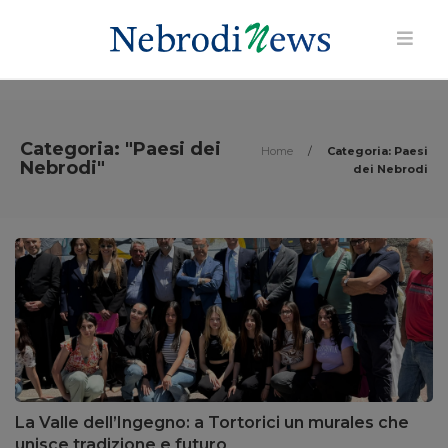
Categoria: "Paesi dei
Home
/
Categoria: Paesi
Nebrodi"
dei Nebrodi
La Valle dell’Ingegno: a Tortorici un murales che
unisce tradizione e futuro