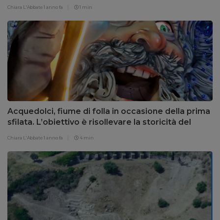
Chiara L'Abbate
1 anno fa
1 min
Acquedolci, fiume di folla in occasione della prima
sfilata. L’obiettivo è risollevare la storicità del
Carnevale acquedolcese
Chiara L'Abbate
1 anno fa
4 min