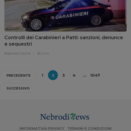
Controlli dei Carabinieri a Patti: sanzioni, denunce
e sequestri
Redazione
2 anni fa
2 min
1
2
3
4
…
1047
PRECEDENTE
SUCCESSIVO
INFORMATIVA PRIVACY
TERMINI E CONDIZIONI