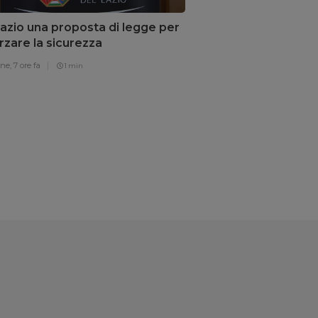
azio una proposta di legge per
rzare la sicurezza
one,
7 ore fa
1 min