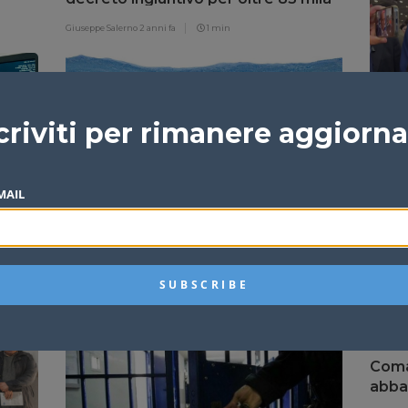
euro
Giuseppe Salerno
2 anni fa
1 min
Inaug
criviti per rimanere aggiorn
Sicil
presi
Redazi
MAIL
Pettineo, contributi per l’avvio di
er
nuove attività economiche nel
territorio comunale
Redazione
2 anni fa
3 min
Comaz
abba