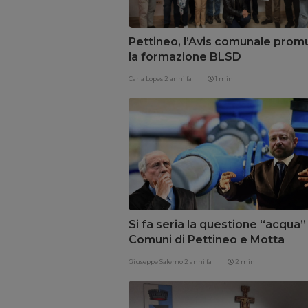
Pettineo, l’Avis comunale pro
la formazione BLSD
Carla Lopes
2 anni fa
1 min
Si fa seria la questione “acqua” 
Comuni di Pettineo e Motta
d’Affermo
Giuseppe Salerno
2 anni fa
2 min