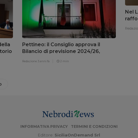
Nel L
raffo
Redazi
della
Pettineo: il Consiglio approva il
torio
Bilancio di previsione 2024/26,
minoranza assente
Redazione
3 anni fa
2 min
O
INFORMATIVA PRIVACY
TERMINI E CONDIZIONI
Editore:
SiciliaOnDemand Srl