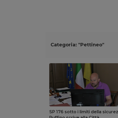
Categoria: "Pettineo"
SP 176 sotto i limiti della sicure
Ruffino scrive alla Città