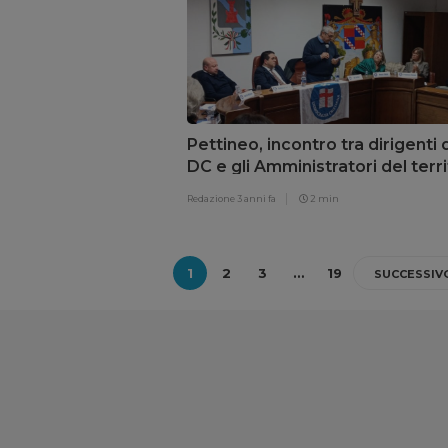
Pettineo, incontro tra dirigenti 
DC e gli Amministratori del terri
Redazione
3 anni fa
2 min
1
2
3
…
19
SUCCESSIV