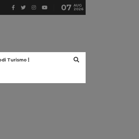
07
AUG
2026
odi Turismo