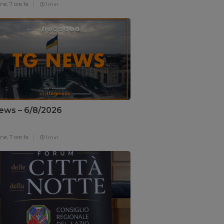
one,
7 ore fa
1 min
ews – 6/8/2026
one,
7 ore fa
1 min