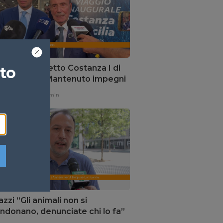
urato traghetto Costanza I di
ato
ia, Schifani “Mantenuto impegni
”
one,
4 ore fa
1 min
zi “Gli animali non si
ndonano, denunciate chi lo fa”