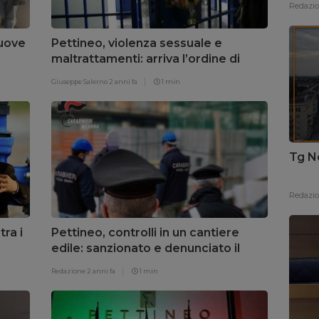
Redazi
muove
Pettineo, violenza sessuale e
maltrattamenti: arriva l’ordine di
carcerazione
Giuseppe Salerno
2 anni fa
1 min
Tg N
Redazi
tra i
Pettineo, controlli in un cantiere
edile: sanzionato e denunciato il
titolare
Redazione
2 anni fa
1 min