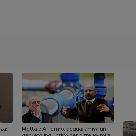
zza:
Motta d’Affermo, acqua: arriva un
decreto ingiuntivo per oltre 85 mila