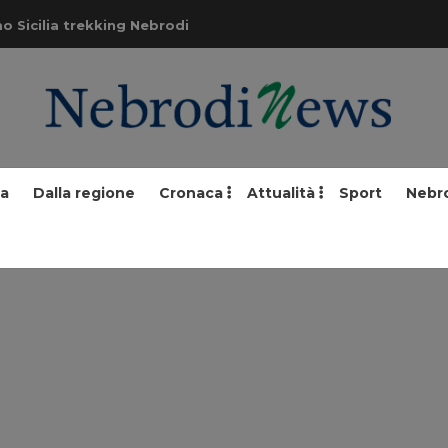
o Sicilia trekking Nebrodi
ia
Dalla regione
Cronaca
Attualità
Sport
Nebr