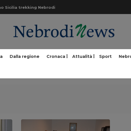
o Sicilia trekking Nebrodi
ia
Dalla regione
Cronaca
Attualità
Sport
Nebr