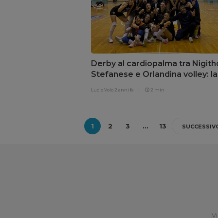
Derby al cardiopalma tra Nigith
Stefanese e Orlandina volley: la
spuntano le stefanesi
Lucio Volo
2 anni fa
2 min
1
2
3
…
13
SUCCESSIV
Vi