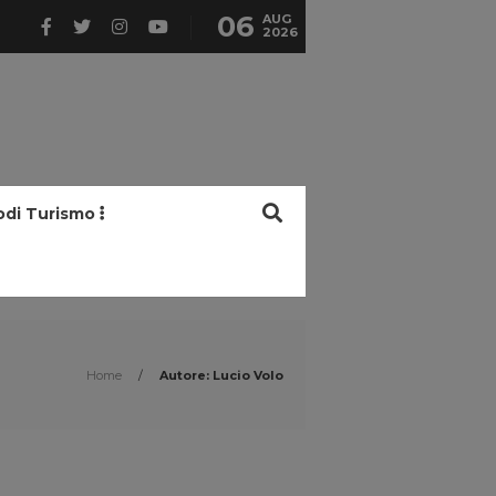
06
AUG
2026
odi Turismo
Home
/
Autore: Lucio Volo