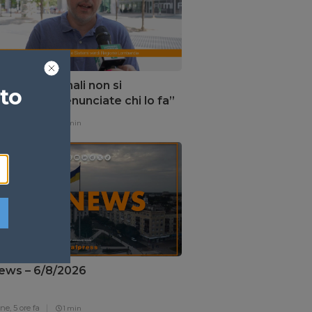
zi “Gli animali non si
ato
ndonano, denunciate chi lo fa”
one,
5 ore fa
1 min
ews – 6/8/2026
one,
5 ore fa
1 min