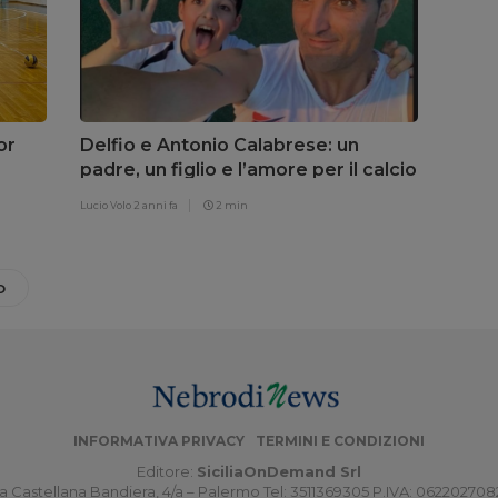
or
Delfio e Antonio Calabrese: un
padre, un figlio e l’amore per il calcio
Lucio Volo
2 anni fa
2 min
O
INFORMATIVA PRIVACY
TERMINI E CONDIZIONI
Editore:
SiciliaOnDemand Srl
a Castellana Bandiera, 4/a – Palermo Tel: 3511369305 P.IVA: 06220270