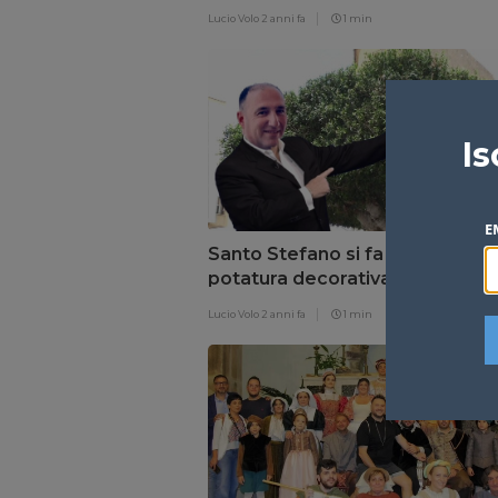
Lucio Volo
2 anni fa
1 min
Is
E
Santo Stefano si fa bella con la
potatura decorativa degli alberi
centro cittadino
Lucio Volo
2 anni fa
1 min