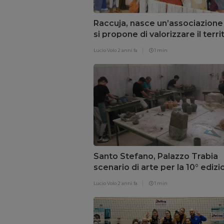
Raccuja, nasce un’associazione
si propone di valorizzare il terri
nebroideo
Lucio Volo
2 anni fa
1 min
Santo Stefano, Palazzo Trabia
scenario di arte per la 10° ediz
di “Buongiorno ceramica”
Lucio Volo
2 anni fa
1 min