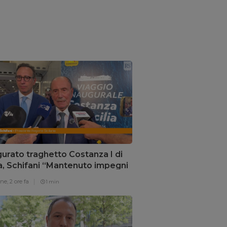
urato traghetto Costanza I di
ia, Schifani “Mantenuto impegni
”
one,
2 ore fa
1 min