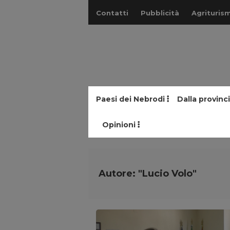
Contatti
Pubblicità
Agriturism
Paesi dei Nebrodi
Dalla provinc
Opinioni
Autore: "Lucio Volo"