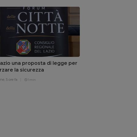
azio una proposta di legge per
rzare la sicurezza
one,
5 ore fa
1 min