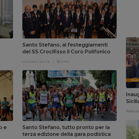
Santo Stefano, ai festeggiamenti
del SS Crocifisso il Coro Polifonico
dell’ANC
Lucio Volo
2 anni fa
2 min
Inaug
Sicil
presi
Redazi
o e
Santo Stefano, tutto pronto per la
terza edizione della gara podistica