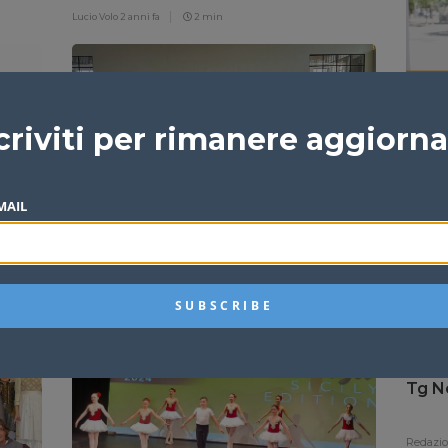
“4 archi”
Lucio Volo
2 anni fa
2 min
Comaz
criviti per rimanere aggiorn
abba
Redazi
MAIL
Santo Stefano: lo sport al centro di
 del
una giornata di confronto, inclusione
e socializzazione
Lucio Volo
2 anni fa
2 min
Tg N
Redazi