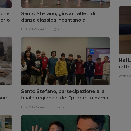
 che
Santo Stefano, giovani atleti di
torio
danza classica incantano al
Resilienza Sicily Edition
Lucio Volo
2 anni fa
1 min
Nel L
raffo
Redazi
Santo Stefano, partecipazione alla
ione
finale regionale del “progetto dama
a scuola”
Lucio Volo
2 anni fa
2 min