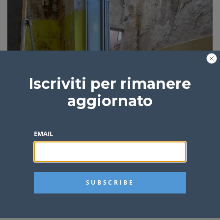
Militello Rosmarino, muffa sui muri delle scuole
Iscriviti per rimanere
aggiornato
Teresa Frusteri
5 anni fa
1 min
EMAIL
Area archeologica di Tindari e Militello Rosmarino:
fondi per oltre 2,6 milioni