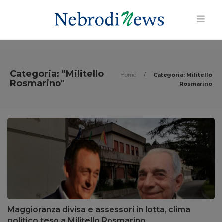
Categoria: "Militello
Home
/
Categoria: Militello
Rosmarino"
Rosmarino
Maggioranza divisa e assessori in lotta, clima
politico teso a Militello Rosmarino