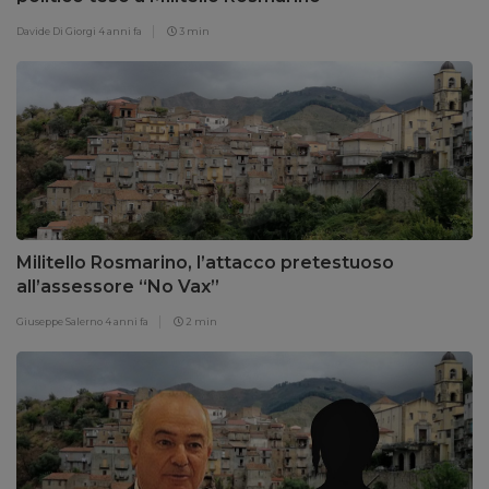
Davide Di Giorgi
4 anni fa
3 min
Militello Rosmarino, l’attacco pretestuoso
all’assessore “No Vax”
Giuseppe Salerno
4 anni fa
2 min