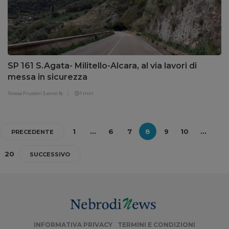
SP 161 S.Agata- Militello-Alcara, al via lavori di
messa in sicurezza
Teresa Frusteri
5 anni fa
1 min
1
…
6
7
8
9
10
…
PRECEDENTE
20
SUCCESSIVO
INFORMATIVA PRIVACY
TERMINI E CONDIZIONI