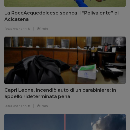
La RoccAcquedolcese sbanca il “Polivalente” di
Acicatena
Redazione
4 anni fa
1 min
Capri Leone, incendiò auto di un carabiniere: in
appello rideterminata pena
Redazione
4 anni fa
1 min