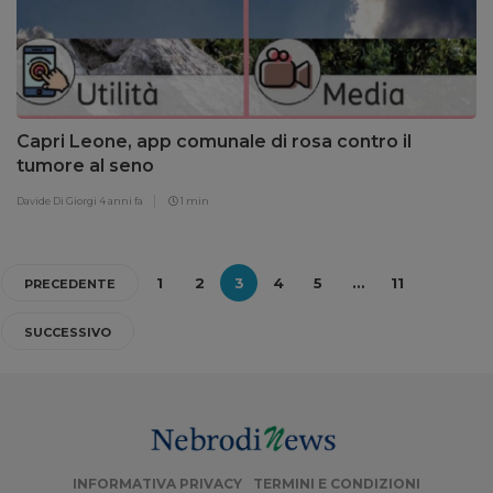
Capri Leone, app comunale di rosa contro il
tumore al seno
Davide Di Giorgi
4 anni fa
1 min
1
2
3
4
5
…
11
PRECEDENTE
SUCCESSIVO
INFORMATIVA PRIVACY
TERMINI E CONDIZIONI