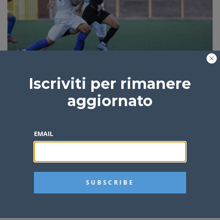
Eccellenza, il derby dei Nebrodi finisce a reti
Iscriviti per rimanere
bianche
aggiornato
Redazione
4 anni fa
3 min
EMAIL
RoccAcquedolcese, prima vittoria casalinga: 4-1 al
Siracusa Belvedere