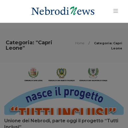
Categoria: "Capri
Home
/
Categoria: Capri
Leone"
Leone
Unione dei Nebrodi, parte oggi il progetto “Tutti
Inclusi”