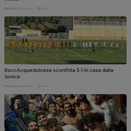
Redazione
4 anni fa
1 min
RoccAcquedolcese sconfitta 3-1 in casa dalla
Jonica
Redazione
4 anni fa
1 min