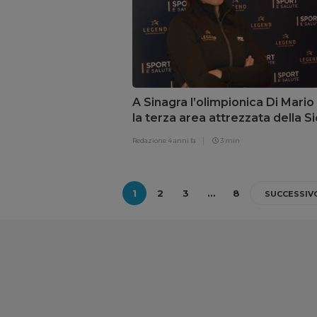
A Sinagra l’olimpionica Di Mario
la terza area attrezzata della Sic
Redazione
4 anni fa
3 min
1
2
3
…
8
SUCCESSIV