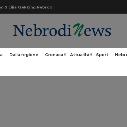
o Sicilia trekking Nebrodi
ia
Dalla regione
Cronaca
Attualità
Sport
Nebr