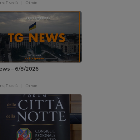
one,
11 ore fa
1 min
ews – 6/8/2026
one,
11 ore fa
1 min