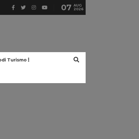
07
AUG
2026
odi Turismo