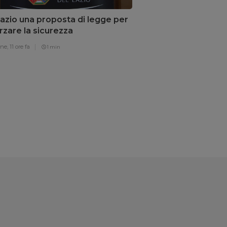
azio una proposta di legge per
rzare la sicurezza
one,
11 ore fa
1 min