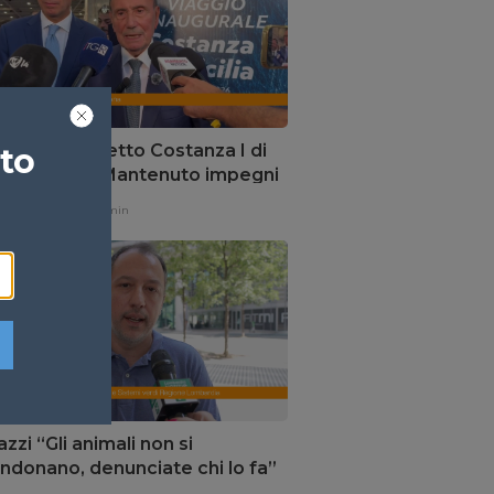
urato traghetto Costanza I di
ato
ia, Schifani “Mantenuto impegni
”
one,
7 ore fa
1 min
zi “Gli animali non si
ndonano, denunciate chi lo fa”