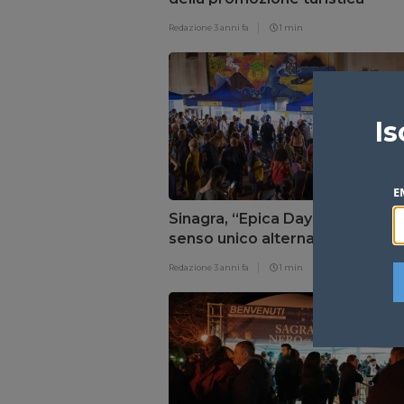
Redazione
3 anni fa
1 min
Is
E
Sinagra, “Epica Day”: 12 e 13 ag
senso unico alternato sulle SP 
e 146bis
Redazione
3 anni fa
1 min