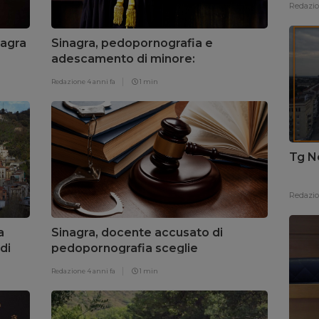
Redazi
Sagra
Sinagra, pedopornografia e
adescamento di minore:
condannato docente
Redazione
4 anni fa
1 min
Tg N
Redazi
a
Sinagra, docente accusato di
di
pedopornografia sceglie
l’abbreviato
Redazione
4 anni fa
1 min