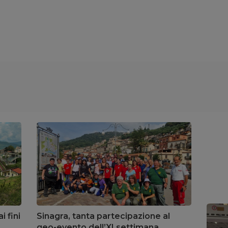
i fini
Sinagra, tanta partecipazione al
geo-evento dell’XI settimana