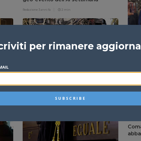
Pianeta Terra
Redazione
3 anni fa
2 min
Inaug
criviti per rimanere aggiorn
Sicil
presi
Redazi
MAIL
osto
Sinagra, pullman con 50 persone a
146A
bordo finisce in una scarpata
Redazione
3 anni fa
1 min
Comaz
abba