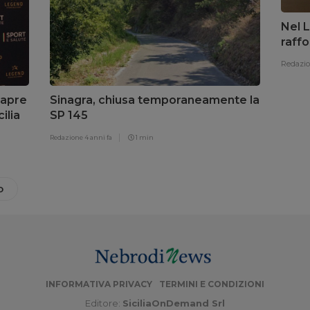
Nel L
raffo
Redazi
 apre
Sinagra, chiusa temporaneamente la
ilia
SP 145
Redazione
4 anni fa
1 min
O
INFORMATIVA PRIVACY
TERMINI E CONDIZIONI
Editore:
SiciliaOnDemand Srl