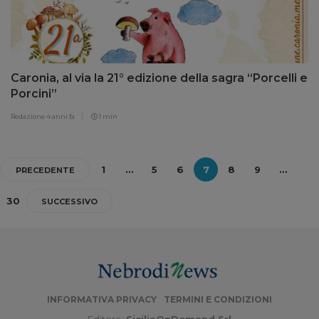
Caronia, al via la 21° edizione della sagra “Porcelli e
Porcini”
Redazione
4 anni fa
1 min
1
…
5
6
7
8
9
…
PRECEDENTE
30
SUCCESSIVO
INFORMATIVA PRIVACY
TERMINI E CONDIZIONI
Editore:
SiciliaOnDemand Srl