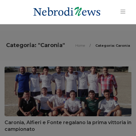
Categoria: "Caronia"
Home
/
Categoria: Caronia
Caronia, Alfieri e Fonte regalano la prima vittoria in
campionato