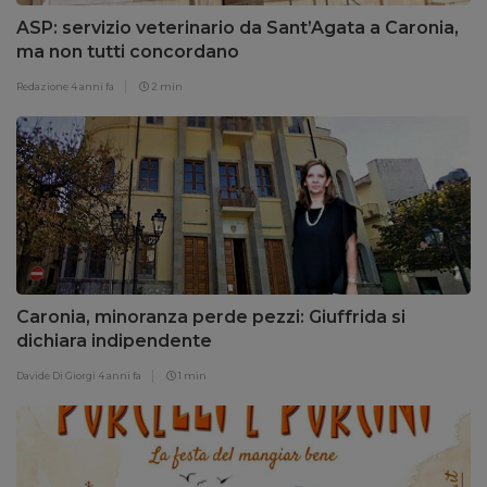
ASP: servizio veterinario da Sant’Agata a Caronia,
ma non tutti concordano
Redazione
4 anni fa
2 min
Caronia, minoranza perde pezzi: Giuffrida si
dichiara indipendente
Davide Di Giorgi
4 anni fa
1 min