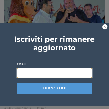
L’allevatore di Caronia Giuseppe Oriti premiato al
Messina Street Food Fest
Iscriviti per rimanere
Redazione
4 anni fa
2 min
aggiornato
EMAIL
Rinasce il calcio a Caronia, Calogero Matassa
nuovo presidente
Davide Di Giorgi
4 anni fa
1 min