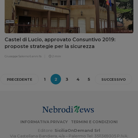
Castel di Lucio, approvato Consuntivo 2019:
proposte strategie per la sicurezza
Giuseppe Salerno
6 anni fa
2 min
1
2
3
4
5
PRECEDENTE
SUCCESSIVO
INFORMATIVA PRIVACY
TERMINI E CONDIZIONI
Editore:
SiciliaOnDemand Srl
Via Castellana Bandiera, 4/a – Palermo Tel: 3511369305 P.IVA: