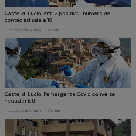
Castel di Lucio, altri 2 positivi: il numero dei
contagiati sale a 18
Giuseppe Salerno
6 anni fa
1 min
Castel di Lucio, l’emergenza Covid converte i
negazionisti
Giuseppe Salerno
6 anni fa
2 min