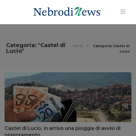
Categoria: "Castel di
Home
/
Categoria: Castel di
Lucio"
Lucio
Castel di Lucio, in arrivo una pioggia di avvisi di
pignoramento