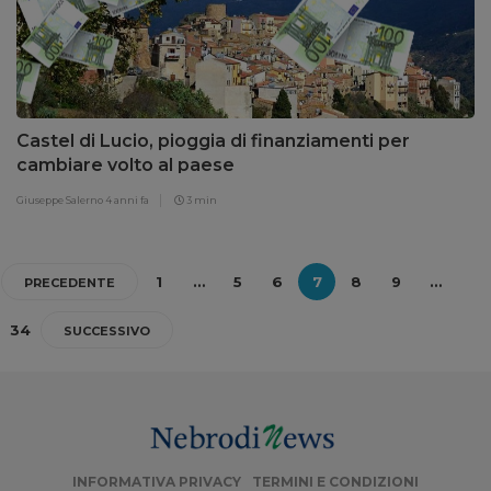
Castel di Lucio, pioggia di finanziamenti per
cambiare volto al paese
Giuseppe Salerno
4 anni fa
3 min
1
…
5
6
7
8
9
…
PRECEDENTE
34
SUCCESSIVO
INFORMATIVA PRIVACY
TERMINI E CONDIZIONI