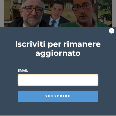
Castel di Lucio, amministrative 2023: cosa bolle in
Iscriviti per rimanere
pentola
aggiornato
Giuseppe Salerno
4 anni fa
3 min
EMAIL
Castel di Lucio, assalito da una pecora: 55enne
finisce in ospedale