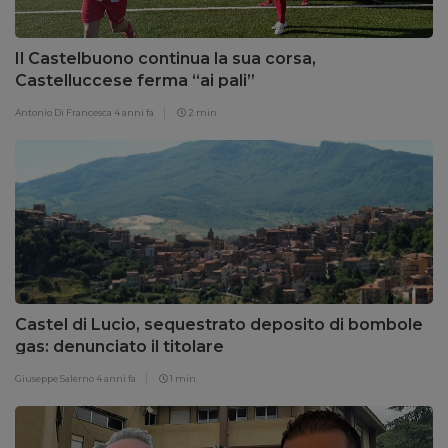
Il Castelbuono continua la sua corsa,
Castelluccese ferma “ai pali”
Antonio Di Francesca
4 anni fa
2 min
Castel di Lucio, sequestrato deposito di bombole
gas: denunciato il titolare
Giuseppe Salerno
4 anni fa
1 min