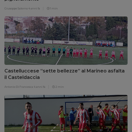
Giuseppe Salerno
4 anni fa
1 min
Castelluccese “sette bellezze” al Marineo asfalta
il Casteldaccia
Antonio Di Francesca
4 anni fa
2 min