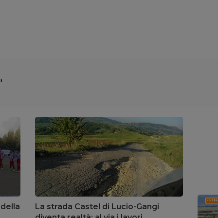
"
 della
La strada Castel di Lucio-Gangi
diventa realtà: al via i lavori