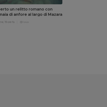
erto un relitto romano con
naia di anfore al largo di Mazara
allo
one,
19 ore fa
1 min