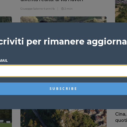
Giuseppe Salerno
4 anni fa
2 min
Cina,
criviti per rimanere aggiorn
la T
Redazi
MAIL
e
La Castelluccese ritrova la vittoria,
Salerno cala il poker
Antonio Di Francesca
4 anni fa
1 min
Cina,
quoti
minut