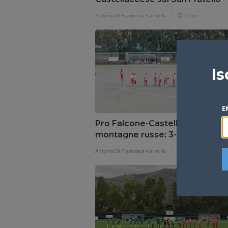
Antonio Di Francesca
4 anni fa
2 min
Is
E
Pro Falcone-Castelluccese sull
montagne russe: 3-3 al Salmeri
Antonio Di Francesca
4 anni fa
2 min