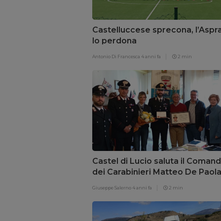
Castelluccese sprecona, l’Aspr
lo perdona
Antonio Di Francesca
4 anni fa
2 min
Castel di Lucio saluta il Coman
dei Carabinieri Matteo De Paol
Giuseppe Salerno
4 anni fa
2 min