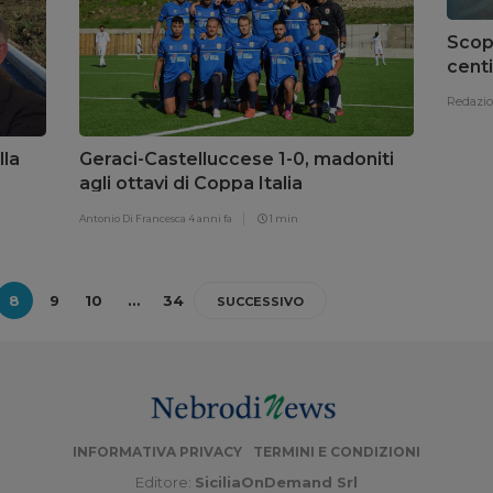
Scop
centi
del V
Redazi
lla
Geraci-Castelluccese 1-0, madoniti
agli ottavi di Coppa Italia
Promozione
Antonio Di Francesca
4 anni fa
1 min
8
9
10
…
34
SUCCESSIVO
INFORMATIVA PRIVACY
TERMINI E CONDIZIONI
Editore:
SiciliaOnDemand Srl