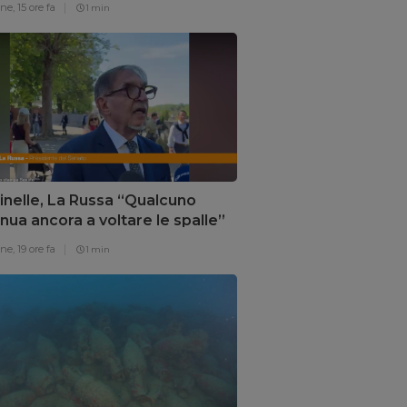
one,
15 ore fa
1 min
inelle, La Russa “Qualcuno
nua ancora a voltare le spalle”
one,
19 ore fa
1 min