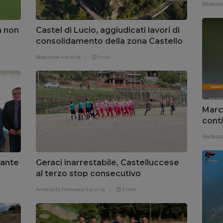
Redazi
a non
Castel di Lucio, aggiudicati lavori di
consolidamento della zona Castello
Redazione
4 anni fa
1 min
Marc
conti
Redazi
dante
Geraci inarrestabile, Castelluccese
a
al terzo stop consecutivo
Antonio Di Francesca
4 anni fa
2 min