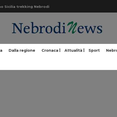
o Sicilia trekking Nebrodi
ia
Dalla regione
Cronaca
Attualità
Sport
Nebr