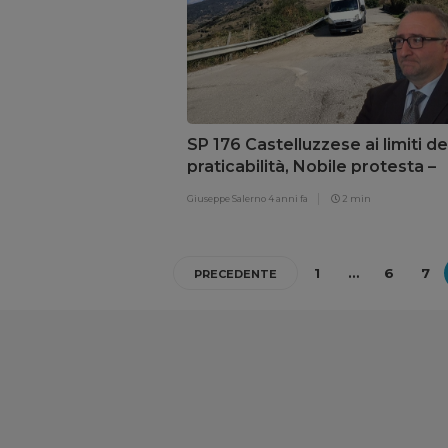
SP 176 Castelluzzese ai limiti de
praticabilità, Nobile protesta –
VIDEO
Giuseppe Salerno
4 anni fa
2 min
1
…
6
7
PRECEDENTE