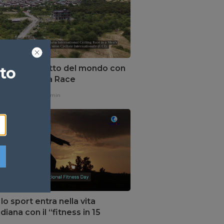
 in bici sul tetto del mondo con
ato
rans-Himalaya Race
one,
15 ore fa
1 min
 lo sport entra nella vita
diana con il “fitness in 15
i”