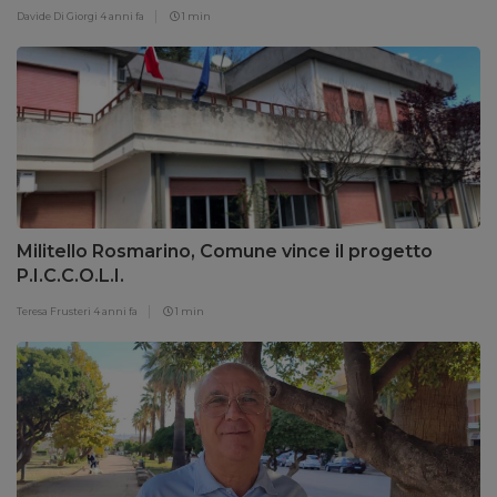
Davide Di Giorgi
4 anni fa
1 min
Militello Rosmarino, Comune vince il progetto
P.I.C.C.O.L.I.
Teresa Frusteri
4 anni fa
1 min