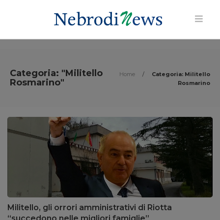
Categoria: "Militello
Home
/
Categoria: Militello
Rosmarino"
Rosmarino
Militello, gli orrori amministrativi di Riotta
“succedono nelle migliori famiglie”