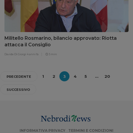
Militello Rosmarino, bilancio approvato: Riotta
attacca il Consiglio
Davide Di Giorgi
4 anni fa
3 min
1
2
3
4
5
…
20
PRECEDENTE
SUCCESSIVO
INFORMATIVA PRIVACY
TERMINI E CONDIZIONI