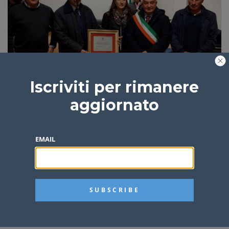
Militello Rosmarino saluta il Maresciallo Ignazio
Iscriviti per rimanere
Semilia
aggiornato
Teresa Frusteri
4 anni fa
1 min
EMAIL
Militello Rosmarino, lavori fermi in via Battisti:
minoranza all’attacco